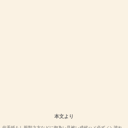
本文より
此手紙もし親類之方などに御為レ見被レ成候ハヾ必ず／＼誰れ