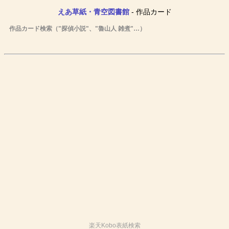
えあ草紙・青空図書館
- 作品カード
作品カード検索（"探偵小説"、"魯山人 雑煮"…）
楽天Kobo表紙検索