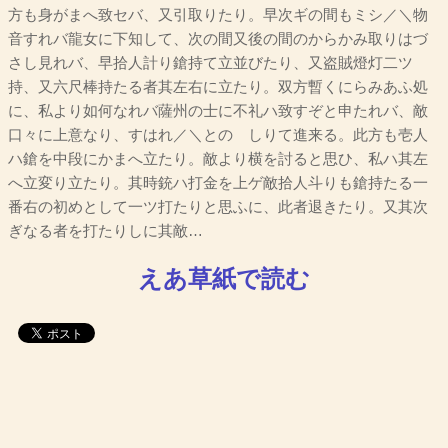
方も身がまへ致セバ、又引取りたり。早次ギの間もミシ／＼物
音すれバ龍女に下知して、次の間又後の間のからかみ取りはづ
さし見れバ、早拾人計り鎗持て立並びたり、又盗賊燈灯二ツ
持、又六尺棒持たる者其左右に立たり。双方暫くにらみあふ処
に、私より如何なれバ薩州の士に不礼ハ致すぞと申たれバ、敵
口々に上意なり、すはれ／＼とのゝしりて進来る。此方も壱人
ハ鎗を中段にかまへ立たり。敵より横を討ると思ひ、私ハ其左
へ立変り立たり。其時銃ハ打金を上ゲ敵拾人斗りも鎗持たる一
番右の初めとして一ツ打たりと思ふに、此者退きたり。又其次
ぎなる者を打たりしに其敵…
えあ草紙で読む