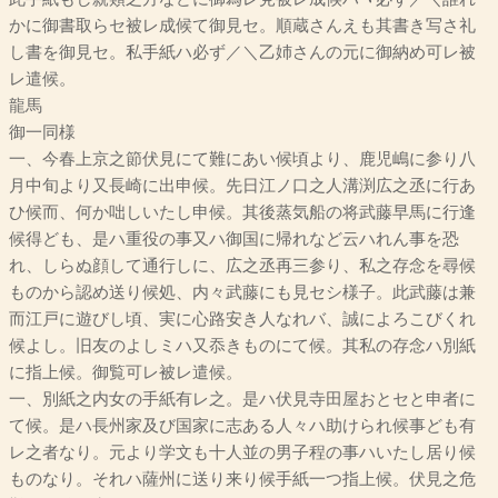
かに御書取らセ被レ成候て御見セ。順蔵さんえも其書き写さ礼
し書を御見セ。私手紙ハ必ず／＼乙姉さんの元に御納め可レ被
レ遣候。
龍馬
御一同様
一、今春上京之節伏見にて難にあい候頃より、鹿児嶋に参り八
月中旬より又長崎に出申候。先日江ノ口之人溝渕広之丞に行あ
ひ候而、何か咄しいたし申候。其後蒸気船の将武藤早馬に行逢
候得ども、是ハ重役の事又ハ御国に帰れなど云ハれん事を恐
れ、しらぬ顔して通行しに、広之丞再三参り、私之存念を尋候
ものから認め送り候処、内々武藤にも見セシ様子。此武藤は兼
而江戸に遊びし頃、実に心路安き人なれバ、誠によろこびくれ
候よし。旧友のよしミハ又忝きものにて候。其私の存念ハ別紙
に指上候。御覧可レ被レ遣候。
一、別紙之内女の手紙有レ之。是ハ伏見寺田屋おとセと申者に
て候。是ハ長州家及び国家に志ある人々ハ助けられ候事ども有
レ之者なり。元より学文も十人並の男子程の事ハいたし居り候
ものなり。それハ薩州に送り来り候手紙一つ指上候。伏見之危