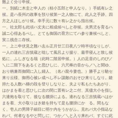
難よく分り申候。
一、別紙に木圭と申人の（桂小五郎と申人なり。）手紙有レ之
候。是ハ長州の政事を預り候第一之人物にて、此人之手跡、四
方之人ほしがり候。幸手元に数々有レ之から指出候。
一、社太郎も此頃ハ丈夫に相成候べしと存候。夫男児を育るハ
誠ニ心得あるべし、とても御国の育方にてハ参り兼候べしと、
実ニ残念ニ存候。
一、上ニ申伏見之難ハ去ル正月廿三日夜八ツ時半頃なりしが、
一人の連れ三吉慎蔵と咄して風呂より揚り、最早寝んと致し候
処に、ふしぎなる哉（此時二階居申候。）人の足音のしのび／
＼に二階下をあるくと思ひしに、六尺棒の音から／＼と聞ゆ、
おり柄兼而御聞に入し婦人、（名ハ龍今妻也。）勝手より馳セ
来り云様、御用心被レ成べし不レ謀敵のおそひ来りしなり。鎗
持たる人数ハ梯の段を登りしなりと、夫より私もたちあがり、
はかまを着と思ひしに次の間に置有レ之ニ付、其儘大小を指し
六連炮を取りて、後なる腰掛による。連れなる三吉慎蔵ハはか
まを着、大小取りはき鎗を持ちて是も腰掛にかゝる。間もな
く、壱人の男障子細目に明ケ内をうかがふ。見れバ大小指込な
れバ、何者なるやと問しに、つか／＼と入り来れバ、すぐに此