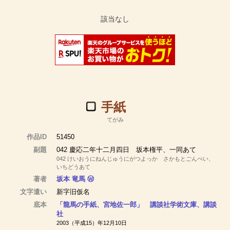
手紙
てがみ
作品ID
51450
副題
042 慶応二年十二月四日 坂本権平、一同あて
042 けいおうにねんじゅうにがつよっか さかもとごんぺい、
いちどうあて
著者
坂本 竜馬
Ⓦ
文字遣い
新字旧仮名
底本
「龍馬の手紙、宮地佐一郎」 講談社学術文庫、講談
社
2003（平成15）年12月10日