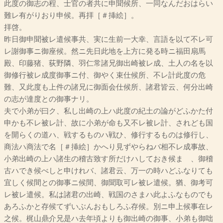
此度の御志の程、士官の者共に申聞候所、一同なんだおはらい
難レ有がりおり申候。再拝［＃挿絵］。
拝啓。
昨日御申聞被レ遣候事共、実に生前一大幸、言語を以て不レ可
レ謝御事ニ御座候。然ニ先日此地を上方に発る時ニ福田扇馬
殿、印藤猪、荻野隣、羽仁常諸兄御出崎被レ成、土人の名を以
御修行被レ成度御事ニ付、御やく束仕候所、不レ計此度の危
難、又此度も上件の諸兄に御面会仕候所、諸君皆云、何分出崎
の志が達度との御事ナリ。
夫で小弟が曰ク、私し出崎の上ハ此度の紀土の論がどふかた付
申かも不レ被レ計、故に小弟が命も又不レ被レ計、されども国
を開らくの道ハ、戦するものハ戦ひ、修行するものは修行し、
商法ハ商法で名［＃挿絵］かへり見ずやらねバ相不レ成事故、
小弟出崎の上ハ諸生の稽古致す所だけハしておき候まゝ、御稽
古ハでき候べしと申けれバ、諸君云、万一の時ハどふなりても
宜しく候間との御事ニ候間、御聞取可レ被レ遣候。猶、御考可
レ被レ遣候。私は諸君の出崎、戦国のさまハ此よふなものでも
あろふかと存候てずいぶんおもしろふ存候。別ニ申上候事在レ
之候。梶山鼎介兄是ハ去年頃よりも御出崎の御事、小弟も御咄