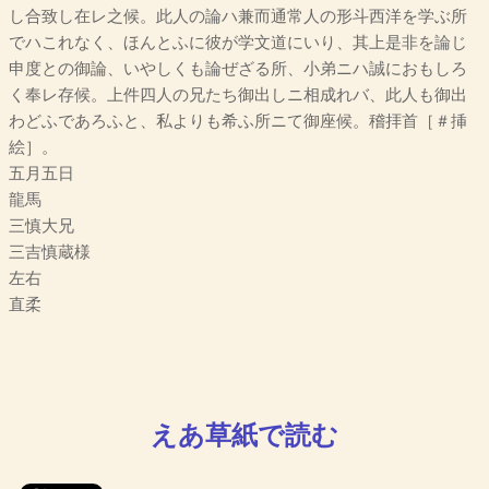
し合致し在レ之候。此人の論ハ兼而通常人の形斗西洋を学ぶ所
でハこれなく、ほんとふに彼が学文道にいり、其上是非を論じ
申度との御論、いやしくも論ぜざる所、小弟ニハ誠におもしろ
く奉レ存候。上件四人の兄たち御出しニ相成れバ、此人も御出
わどふであろふと、私よりも希ふ所ニて御座候。稽拝首［＃挿
絵］。
五月五日
龍馬
三慎大兄
三吉慎蔵様
左右
直柔
えあ草紙で読む