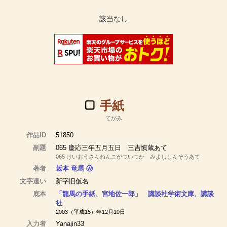
手紙
てがみ
作品ID
51850
副題
065 慶応三年五月五日 三吉慎蔵あて
065 けいおうさんねんごがついつか みよししんぞうあて
著者
坂本 竜馬
Ⓦ
文字遣い
新字旧仮名
底本
「龍馬の手紙、宮地佐一郎」 講談社学術文庫、講談
社
2003（平成15）年12月10日
入力者
Yanajin33