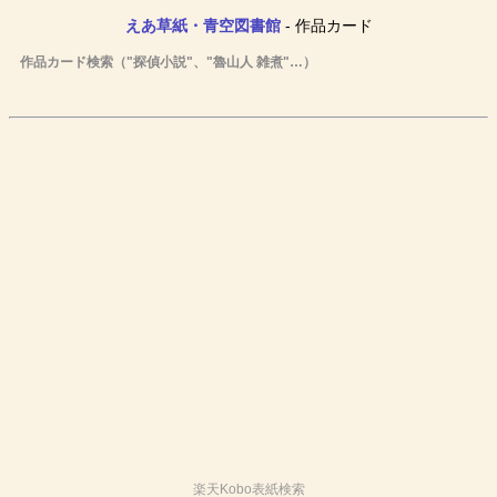
えあ草紙・青空図書館
- 作品カード
作品カード検索（"探偵小説"、"魯山人 雑煮"…）
楽天Kobo表紙検索