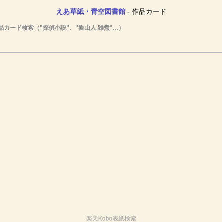
えあ草紙・青空図書館
- 作品カード
品カード検索（"探偵小説"、"魯山人 雑煮"…）
楽天Kobo表紙検索