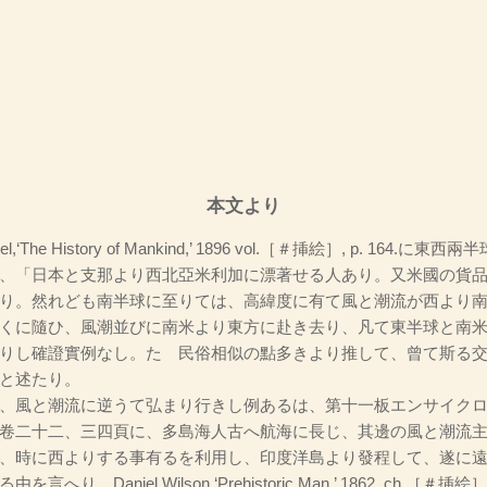
本文より
,‘The History of Mankind,’ 1896 vol.［＃挿絵］, p. 164.に東
、「日本と支那より西北亞米利加に漂著せる人あり。又米國の貨
り。然れども南半球に至りては、高緯度に有て風と潮流が西より
くに隨ひ、風潮並びに南米より東方に赴き去り、凡て東半球と南
りし確證實例なし。たゞ民俗相似の點多きより推して、曾て斯る
と述たり。
、風と潮流に逆うて弘まり行きし例あるは、第十一板エンサイク
卷二十二、三四頁に、多島海人古へ航海に長じ、其邊の風と潮流
、時に西よりする事有るを利用し、印度洋島より發程して、遂に
言へり。Daniel Wilson,‘Prehistoric Man,’ 1862, ch.［＃挿絵］