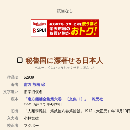
秘魯国に漂著せる日本人
ペルーこくにひょうちゃくせるにほんじん
作品ID
52939
著者
南方 熊楠
Ⓦ
文字遣い
旧字旧仮名
底本
「南方熊楠全集第六卷 〔文集Ⅱ〕」 乾元社
1952（昭和27）年4月30日
初出
「人類學雜誌 第貳拾八卷第拾號」1912（大正元）年10月10
入力者
小林繁雄
校正者
フクポー