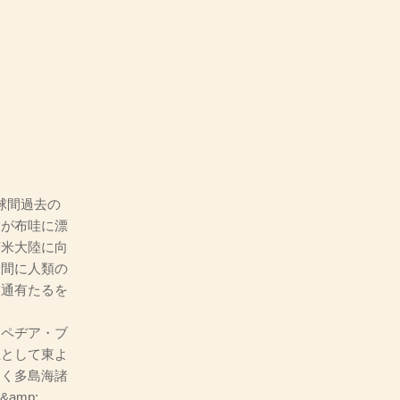
西兩半球間過去の
品が布哇に漂
南米大陸に向
米間に人類の
交通有たるを
ロペヂア・ブ
主として東よ
遠く多島海諸
&amp;