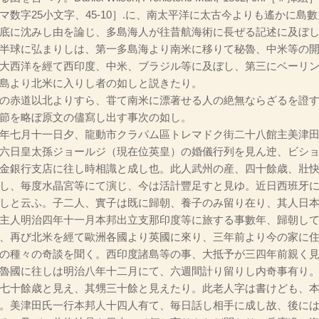
マ数字25小文字、45-10］.に、南太平洋に太古今よりも遙かに島
底に沈みし由を論じ、多島海人が往昔航海術に長ぜる記述に及ぼ
半球に弘まりしは、第一多島海より南米に移りて秘魯、中米等の
大西洋を經て西印度、中米、ブラジル等に及ぼし、第三にベーリ
島より北米に入りし者の如しと説きたり。
の赤道以北よりすら、甞て南米に漂著せる人の絶無ならざるを證す
節を略ぼ原文の儘寫し出す事次の如し。
年七月十一日夕、龍動市クラパム區トレマドク街二十八館主美津田
六日皇太孫ジョールジ（現在位英皇）の婚儀行列を見ん迚、ビシ
金銀行支店に往し時相識と成し也。此人武州の産、四十餘歳、壯
し、毎度水晶宮等にて演じ、今は活計豐足すと見ゆ。近日西班牙
しと云ふ。子二人、實子は既に歸朝、養子のみ留り在り、其人日
主人明治四年十一月本邦出立支那印度等に旅する事數年、歸朝し
、再び北米を經て歐洲各國より英國に來り、三年前より今の家に
の種々の奇談を聞く。西印度諸島等の事、大抵予が三四年前親く
魯國に往しは明治八年十二月にて、六週間計り留りし内奇事有り
七十餘歳と見え、其甥三十餘と見えたり。此老人字は書けども、
。美津田氏一行本邦人十四人有て、毎日話し相手に成し故、後に