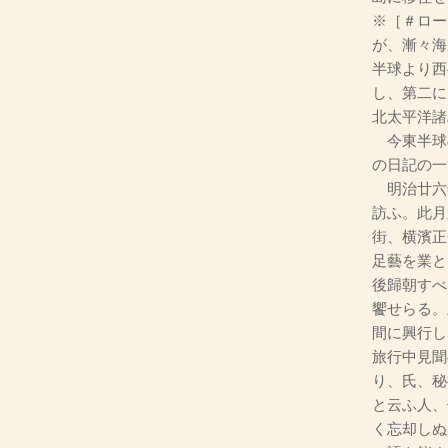
※［＃ロー
が、漸々海
半球より西
し、第二に
北太平洋諸
今東半球
の日記の一
明治廿六
訪ふ。此月
街、横濱正
足藝を業と
後歸朝すべ
饗せらる。
間に興行し
旅行中見聞
り、氏、秘
と云ふ人、
く忘却しぬ