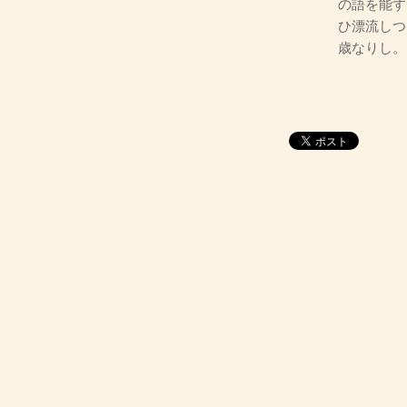
の語を能す
ひ漂流しつ
歳なりし。