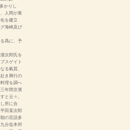
數多かりし
し、人間が東
開化を建立
ング海峽及び
る爲に、予
瀧次郎氏を
ョプスゲイト
快なる氣質、
に赴き興行の
本料理を調へ
て三年間京濱
住すと云々。
見し所に合
。平田某次郎
本朝の言語多
は九分迄本邦