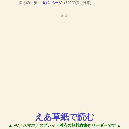
長さの目安
約 1 ページ
（500字/頁で計算）
広告
えあ草紙で読む
▲ PC／スマホ／タブレット対応の無料縦書きリーダーです ▲