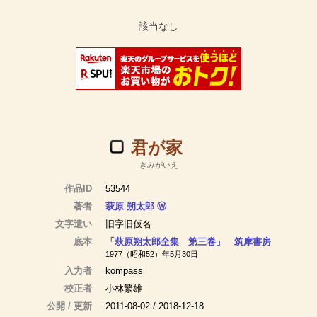
君が家
きみがいえ
作品ID
53544
著者
萩原 朔太郎
Ⓦ
文字遣い
旧字旧仮名
底本
「萩原朔太郎全集 第三卷」 筑摩書房
1977（昭和52）年5月30日
入力者
kompass
校正者
小林繁雄
公開 / 更新
2011-08-02 / 2018-12-18