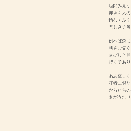
垣間み見ゆ
赤きを人の
情なくふく
悲しき子等
例へば森に
朝ざむ告ぐ
さびしき興
行く子あり
ああ空しく
狂者に似た
からたちの
君がうれひ