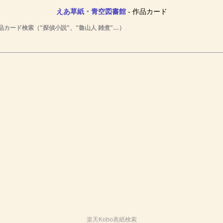
えあ草紙・青空図書館
- 作品カード
品カード検索（"探偵小説"、"魯山人 雑煮"…）
楽天Kobo表紙検索