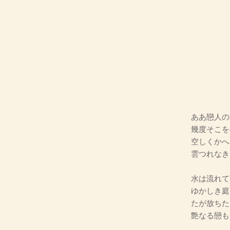
ああ戀人の
幾度そこを
空しくかへ
雲つれなき
水は流れて
ゆかしき庭
たが放ちた
艶なる戀も