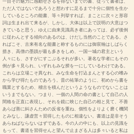
一目その魅力に感動せざるを得ないまでの書、従って書者は、
ただ人ではないであろうと想わすに足るまで十分に個性を生か
しているところの能書、等々列挙すれば、まことに次々と形容
詞は生まれ出て来るが、しかし、大体は以上で説明の大意はつ
きていると思う。ゆえに由来見識高き者にあっては、必ず後例
に従わんとする傾向のあるのは、けだし当然のことである。さ
ればこそ、古来有名な能書と称するものには御宸翰はしばらく
措き、高僧の墨蹟が最も多きをしめ、一国一城の君主という
人々にも、さすがにすこぶるそれが多い。著名な学者にもその
例が多々見られ、いずれもみな揆を一にしているわけである。
これらは立場こそ異なれ、みな生命を打込まんとする心の嗜み
から学び得たものであろう。昔の祐筆のように、初めから書を
職業とするため、稽古を積んだというようなものでないことは
いうまでもない。つまり、一個の人間の命の書として自己の人
間格を正直に表現し、それを鏡に映じた自己の相と見て、不善
あらば善に糾さんための反省を重ね、個性をよりよく磨く機関
とみなし、謙虚営々習得したものに相違ない。書道は是非そう
あらねばならないはずである。今の人の中にも、以上の見識を
もって、書道を習得せんと望んで止まざる人は多々いると私は