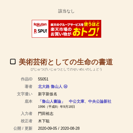
美術芸術としての生命の書道
びじゅつげいじゅつとしてのせいめいのしょどう
作品ID
55051
著者
北大路 魯山人
Ⓦ
文字遣い
新字新仮名
底本
「魯山人書論」 中公文庫、中央公論新社
1996（平成8）年9月18日
入力者
門田裕志
校正者
木下聡
公開 / 更新
2020-09-05 / 2020-08-28