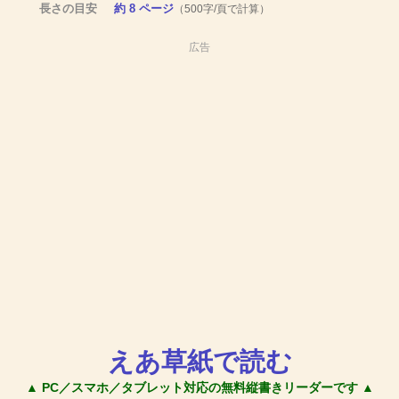
長さの目安
約 8 ページ
（500字/頁で計算）
広告
えあ草紙で読む
▲ PC／スマホ／タブレット対応の無料縦書きリーダーです ▲