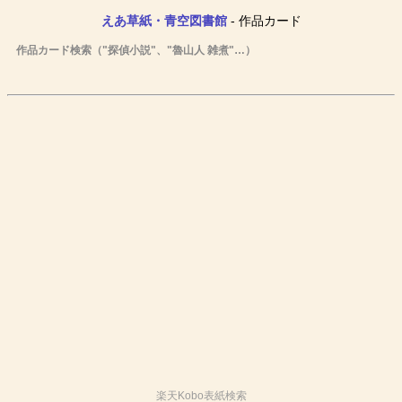
えあ草紙・青空図書館
- 作品カード
作品カード検索（"探偵小説"、"魯山人 雑煮"…）
楽天Kobo表紙検索