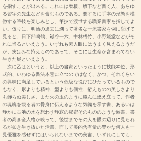
を指すことが出来る。これには看板、版下など書く人、あらゆ
る習字の先生などを含むものである。要するに手本の形態を模
倣する筆技を楽しみとし、筆技で渡世する職業書家を指してよ
い。仮りに、明治の過去に溯って著名な一流書家を例に挙げて
見ると、日下部鳴鶴、巌谷一六、中林梧竹、小野鵞堂などがそ
れに当るといえよう。いずれも素人眼にはうまく見えるようだ
が、実はみな拵えものであって、そこには生命が含まれてない
生きた屍といえよう。
次に乙はというと、以上の書家といったように技能本位、形
式的、いわゆる書法本意に立つのではなく、かつ、それくらい
の興味に満足しているという低級な悦びにひたっているもので
もなく、形よりも精神、型よりも個性、拵えものの美しさより
も飾らぬ美しさ、また火の玉のように熾んに燃え立って、作者
の魂魄を観る者の骨身に伝えるような気魄を示す書、あるいは
静かに古池の水を想わす静寂の秘密そのもののような幽書、書
者の高き全人格が映って、後世までその人を眼の辺りに見られ
るが如き生き抜いた活書、而して美的含有量の豊かな何人も一
見優雅を感ぜずにはいられないまでの美書、いずれにしても、