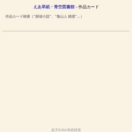
えあ草紙・青空図書館
- 作品カード
作品カード検索（"探偵小説"、"魯山人 雑煮"…）
楽天Kobo表紙検索