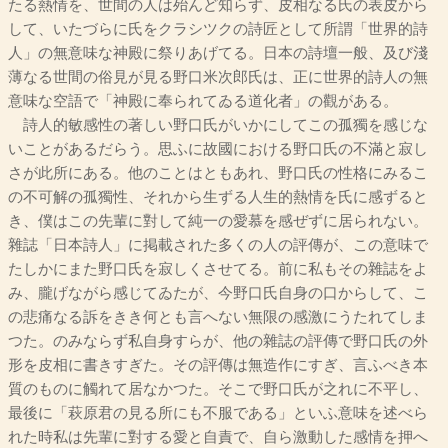
たる熱情を、世間の人は殆んど知らず、皮相なる氏の表皮から
して、いたづらに氏をクラシツクの詩匠として所謂「世界的詩
人」の無意味な神殿に祭りあげてる。日本の詩壇一般、及び淺
薄なる世間の俗見が見る野口米次郎氏は、正に世界的詩人の無
意味な空語で「神殿に奉られてゐる道化者」の觀がある。
詩人的敏感性の著しい野口氏がいかにしてこの孤獨を感じな
いことがあるだらう。思ふに故國における野口氏の不滿と寂し
さが此所にある。他のことはともあれ、野口氏の性格にみるこ
の不可解の孤獨性、それから生ずる人生的熱情を氏に感ずると
き、僕はこの先輩に對して純一の愛慕を感ぜずに居られない。
雜誌「日本詩人」に掲載された多くの人の評傳が、この意味で
たしかにまた野口氏を寂しくさせてる。前に私もその雜誌をよ
み、朧げながら感じてゐたが、今野口氏自身の口からして、こ
の悲痛なる訴をきき何とも言へない無限の感激にうたれてしま
つた。のみならず私自身すらが、他の雜誌の評傳で野口氏の外
形を皮相に書きすぎた。その評傳は無造作にすぎ、言ふべき本
質のものに觸れて居なかつた。そこで野口氏が之れに不平し、
最後に「萩原君の見る所にも不服である」といふ意味を述べら
れた時私は先輩に對する愛と自責で、自ら激動した感情を押へ