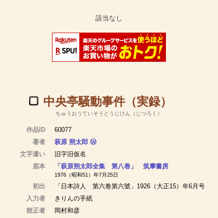
中央亭騒動事件（実録）
ちゅうおうていそうどうじけん（じつろく）
作品ID
60077
著者
萩原 朔太郎
Ⓦ
文字遣い
旧字旧仮名
底本
「萩原朔太郎全集 第八卷」 筑摩書房
1976（昭和51）年7月25日
初出
「日本詩人 第六卷第六號」1926（大正15）年6月号
入力者
きりんの手紙
校正者
岡村和彦