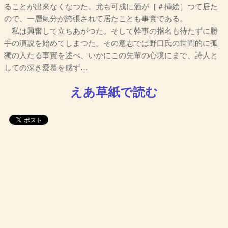
ることが出來なくなつた。尤も可成に酒が［＃挿絵］つて居た
ので、一層氣分が誇張されて居たことも事實である。
私は興奮して立ちあがつた。そして幹事の指名も待たずに勝
手の演説を始めてしまつた。その意志では野口氏の世間的に孤
獨の人たる事實を述べ、いかにこの先輩の心境にまで、詩人と
しての深き愛慕を感ず…
えあ草紙で読む