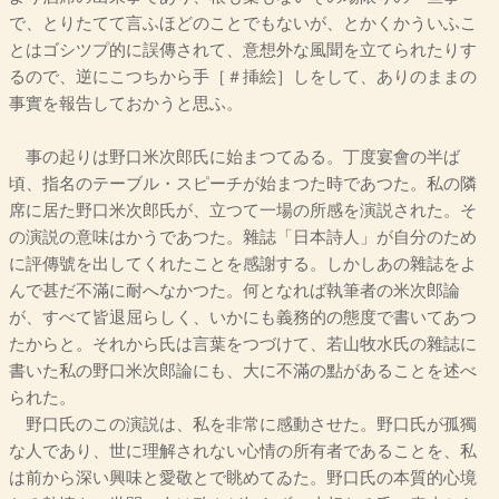
で、とりたてて言ふほどのことでもないが、とかくかういふこ
とはゴシツプ的に誤傳されて、意想外な風聞を立てられたりす
るので、逆にこつちから手［＃挿絵］しをして、ありのままの
事實を報告しておかうと思ふ。
事の起りは野口米次郎氏に始まつてゐる。丁度宴會の半ば
頃、指名のテーブル・スピーチが始まつた時であつた。私の隣
席に居た野口米次郎氏が、立つて一場の所感を演説された。そ
の演説の意味はかうであつた。雜誌「日本詩人」が自分のため
に評傳號を出してくれたことを感謝する。しかしあの雜誌をよ
んで甚だ不滿に耐へなかつた。何となれば執筆者の米次郎論
が、すべて皆退屈らしく、いかにも義務的の態度で書いてあつ
たからと。それから氏は言葉をつづけて、若山牧水氏の雜誌に
書いた私の野口米次郎論にも、大に不滿の點があることを述べ
られた。
野口氏のこの演説は、私を非常に感動させた。野口氏が孤獨
な人であり、世に理解されない心情の所有者であることを、私
は前から深い興味と愛敬とで眺めてゐた。野口氏の本質的心境