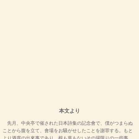
本文より
先月、中央亭で催された日本詩集の記念會で、僕がつまらぬ
ことから腹を立て、會場をお騷がせしたことを謝罪する。もと
より酒席の出來事であり、根も葉もないその場限りの一些事