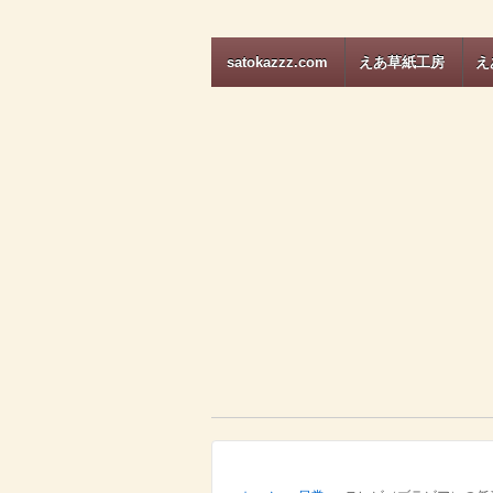
satokazzz.com
えあ草紙工房
え