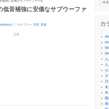
音補強に安価なサブウーファーを
検索:
の低音補強に安価なサブウーファ
カ
satokazzz
カテゴリー:
日常
,
音楽
広告
A
An
Wi
Wi
え
え
セ
タ
日
未
本
開
青