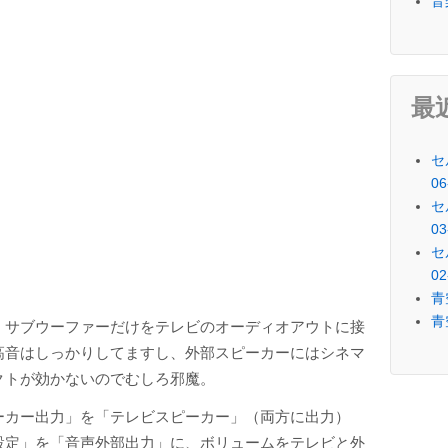
音
最
セ
06
セ
03
セ
02
青
青
。サブウーファーだけをテレビのオーディオアウトに接
高音はしっかりしてますし、外部スピーカーにはシネマ
クトが効かないのでむしろ邪魔。
ーカー出力」を「テレビスピーカー」（両方に出力）
設定」を「音声外部出力」に、ボリュームをテレビと外