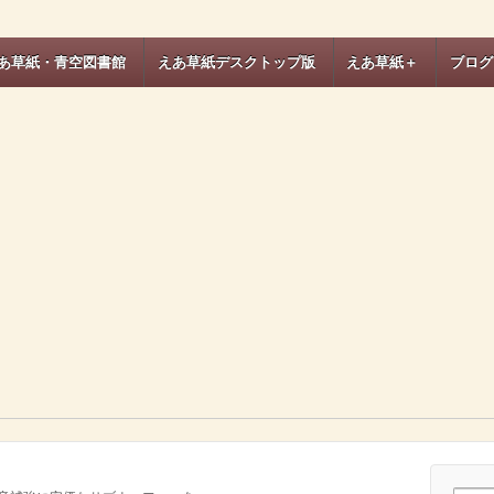
あ草紙・青空図書館
えあ草紙デスクトップ版
えあ草紙＋
ブログ