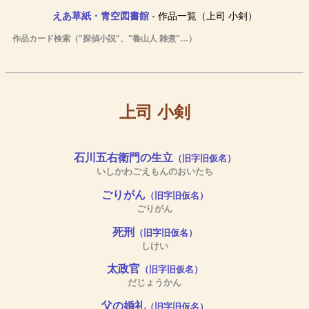
えあ草紙・青空図書館
- 作品一覧（上司 小剣）
作品カード検索（"探偵小説"、"魯山人 雑煮"…）
上司 小剣
石川五右衛門の生立
（旧字旧仮名）
いしかわごえもんのおいたち
ごりがん
（旧字旧仮名）
ごりがん
死刑
（旧字旧仮名）
しけい
太政官
（旧字旧仮名）
だじょうかん
父の婚礼
（旧字旧仮名）