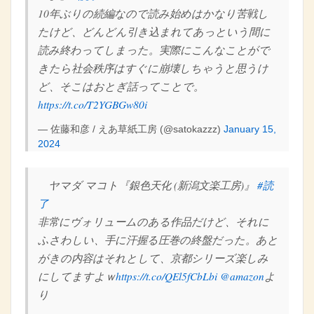
10年ぶりの続編なので読み始めはかなり苦戦し
たけど、どんどん引き込まれてあっという間に
読み終わってしまった。実際にこんなことがで
きたら社会秩序はすぐに崩壊しちゃうと思うけ
ど、そこはおとぎ話ってことで。
https://t.co/T2YGBGw80i
— 佐藤和彦 / えあ草紙工房 (@satokazzz)
January 15,
2024
ヤマダ マコト『銀色天化 (新潟文楽工房)』
#読
了
非常にヴォリュームのある作品だけど、それに
ふさわしい、手に汗握る圧巻の終盤だった。あと
がきの内容はそれとして、京都シリーズ楽しみ
にしてますよｗ
https://t.co/QEl5fCbLbi
@amazon
よ
り