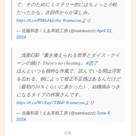
で、そのためにミステリー的にはちょっと小粒
だったかな。次回作からが楽しみ。
https://t.co/PMbJAjrz6u
@amazon
より
— 佐藤和彦 / えあ草紙工房 (@satokazzz)
April 22,
2024
浅黄幻影『書き換えられる世界とダイス・クイ
ーンの賭け: There's no cheating』
#読了
ほんといつも独特な作風で、読んでいる間は浮世
を忘れる。例によって校正不足感はあるんだけど
（最初の10％くらいに多かった）、結構病みつき
になるタイプの作家さんです。
https://t.co/W1Xup7TBh0
@amazon
より
— 佐藤和彦 / えあ草紙工房 (@satokazzz)
June 4,
2024
広告