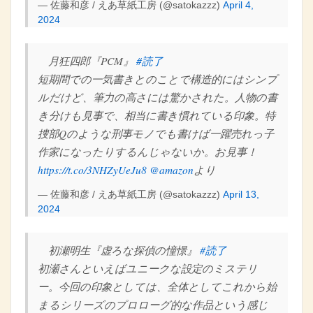
— 佐藤和彦 / えあ草紙工房 (@satokazzz)
April 4,
2024
月狂四郎『PCM』
#読了
短期間での一気書きとのことで構造的にはシンプ
ルだけど、筆力の高さには驚かされた。人物の書
き分けも見事で、相当に書き慣れている印象。特
捜部Qのような刑事モノでも書けば一躍売れっ子
作家になったりするんじゃないか。お見事！
https://t.co/3NHZyUeJu8
@amazon
より
— 佐藤和彦 / えあ草紙工房 (@satokazzz)
April 13,
2024
初瀬明生『虚ろな探偵の憧憬』
#読了
初瀬さんといえばユニークな設定のミステリ
ー。今回の印象としては、全体としてこれから始
まるシリーズのプロローグ的な作品という感じ