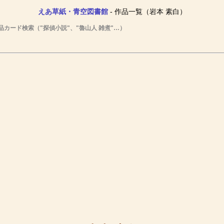
えあ草紙・青空図書館
- 作品一覧（岩本 素白）
品カード検索（"探偵小説"、"魯山人 雑煮"…）