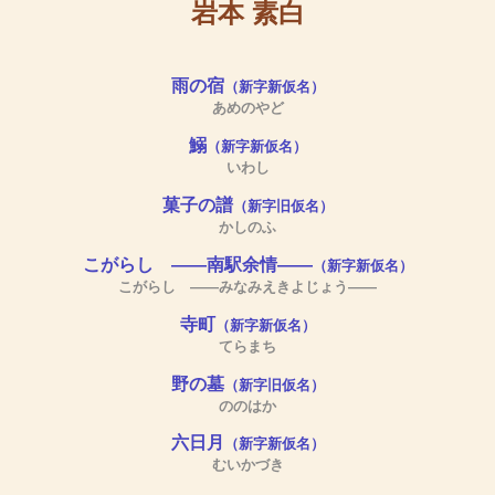
岩本 素白
雨の宿
（新字新仮名）
あめのやど
鰯
（新字新仮名）
いわし
菓子の譜
（新字旧仮名）
かしのふ
こがらし ――南駅余情――
（新字新仮名）
こがらし ――みなみえきよじょう――
寺町
（新字新仮名）
てらまち
野の墓
（新字旧仮名）
ののはか
六日月
（新字新仮名）
むいかづき