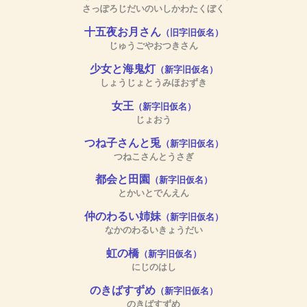
さっぽろじだいのいしかわたくぼく
十五夜お月さん
（旧字旧仮名）
じゅうごやおつきさん
少女と海鬼灯
（新字旧仮名）
しょうじょとうみほおずき
女王
（新字旧仮名）
じょおう
つね子さんと兎
（新字旧仮名）
つねこさんとうさぎ
都会と田園
（新字旧仮名）
とかいとでんえん
仲のわるい姉妹
（新字旧仮名）
なかのわるいきょうだい
虹の橋
（新字旧仮名）
にじのはし
のきばすずめ
（新字旧仮名）
のきばすずめ