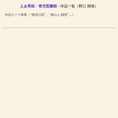
えあ草紙・青空図書館
- 作品一覧（野口 雨情）
作品カード検索（"探偵小説"、"魯山人 雑煮"…）