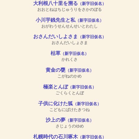
大利根八十里を溯る
（新字旧仮名）
おおとねはちじゅうりをさかのぼる
小川芋銭先生と私
（新字旧仮名）
おがわうせんせんせいとわたし
おさんだいしよさま
（新字旧仮名）
おさんだいしょさま
枯草
（新字旧仮名）
かれくさ
黄金の甕
（新字旧仮名）
こがねのかめ
極楽とんぼ
（新字旧仮名）
ごくらくとんぼ
子供に化けた狐
（新字旧仮名）
こどもにばけたきつね
沙上の夢
（新字旧仮名）
さじょうのゆめ
札幌時代の石川啄木
（新字旧仮名）