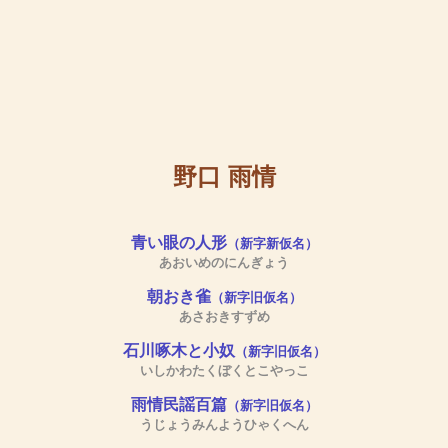
野口 雨情
青い眼の人形
（新字新仮名）
あおいめのにんぎょう
朝おき雀
（新字旧仮名）
あさおきすずめ
石川啄木と小奴
（新字旧仮名）
いしかわたくぼくとこやっこ
雨情民謡百篇
（新字旧仮名）
うじょうみんようひゃくへん